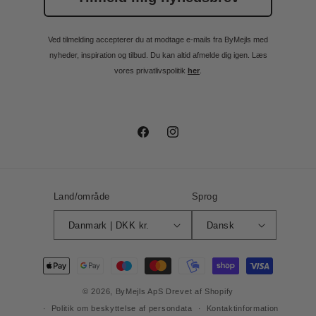
Ved tilmelding accepterer du at modtage e-mails fra ByMejls med
nyheder, inspiration og tilbud. Du kan altid afmelde dig igen. Læs
vores privatlivspolitik
her
.
Facebook
Instagram
Land/område
Sprog
Danmark | DKK kr.
Dansk
Betalingsmetoder
© 2026,
ByMejls ApS
Drevet af Shopify
Politik om beskyttelse af persondata
Kontaktinformation