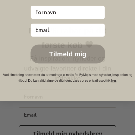
Fornavn
Email
Få 10% rabat på dit
første køb 🤎
Tilmeld mig
Få inspiration, nyheder og
udvalgte favoritter direkte i din
Ved tilmelding accepterer du at modtage e-mails fra ByMejls med nyheder, inspiration og
indbakke
tilbud. Du kan altid afmelde dig igen. Læs vores privatlivspolitik
her
.
First Name
Email
Tilmeld mig nyhedsbrev