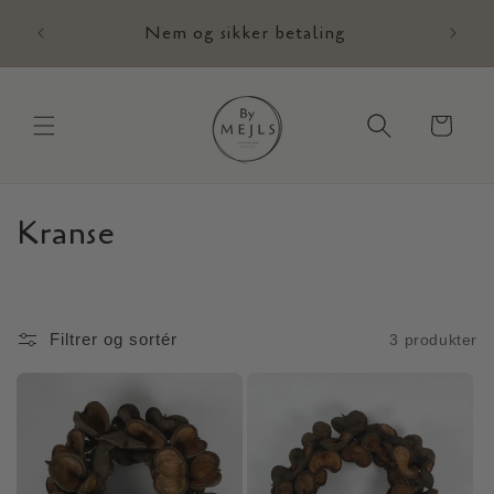
Gå til
,-
Nem og sikker betaling
E
indhold
Indkøbskurv
Kranse
K
o
l
Filtrer og sortér
3 produkter
l
e
k
t