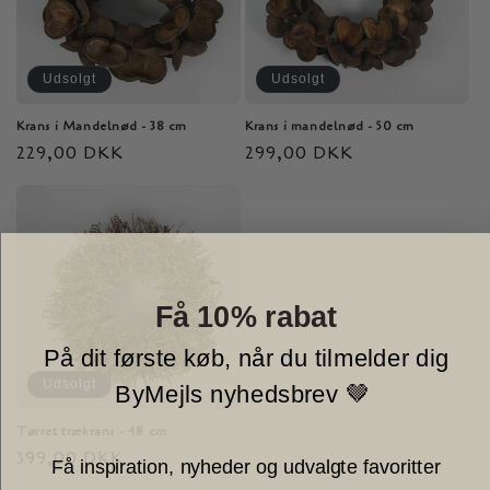
i
o
Udsolgt
Udsolgt
n
Krans i Mandelnød - 38 cm
Krans i mandelnød - 50 cm
Normalpris
229,00 DKK
Normalpris
299,00 DKK
:
Få 10% rabat
På dit første køb, når du tilmelder dig
Udsolgt
ByMejls nyhedsbrev 🤎
Tørret trækrans - 48 cm
Normalpris
399,00 DKK
Få inspiration, nyheder og udvalgte favoritter