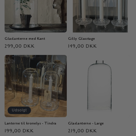
Glaslanterne med Kant
Gilly Glasstage
Normalpris
299,00 DKK
Normalpris
149,00 DKK
Udsolgt
Lanterne til kronelys - Tindra
Glaslanterne - Large
Normalpris
199,00 DKK
Normalpris
219,00 DKK