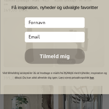
Yasmine Lysestage - Mørk - 40,5
Rustik lysestage - H: 36 cm
cm
Normalpris
329,00 DKK
Få inspiration, nyheder og udvalgte favoritter
Normalpris
269,00 DKK
Fornavn
Email
Tilmeld mig
Udsolgt
Rustik lysestage - H: 46 cm
Yussi 4-Armet Lysestage
Ved tilmelding accepterer du at modtage e-mails fra ByMejls med nyheder, inspiration og
Normalpris
399,00 DKK
Normalpris
349,00 DKK
tilbud. Du kan altid afmelde dig igen. Læs vores privatlivspolitik
her
.