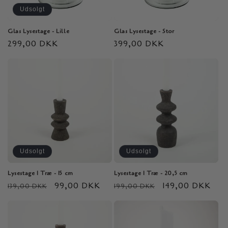
Udsolgt
Glas Lysestage - Lille
Glas Lysestage - Stor
Normalpris
299,00 DKK
Normalpris
399,00 DKK
Udsolgt
Udsolgt
Lysestage I Træ - 15 cm
Lysestage I Træ - 20,5 cm
Normalpris
Udsalgspris
99,00 DKK
Normalpris
Udsalgspris
149,00 DKK
139,00 DKK
199,00 DKK