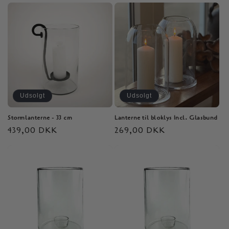
i
o
n
:
Udsolgt
Udsolgt
Stormlanterne - 33 cm
Lanterne til bloklys Incl. Glasbund
Normalpris
439,00 DKK
Normalpris
269,00 DKK