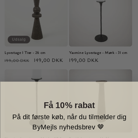
Udsalg
Lysestage I Træ - 26 cm
Yasmine Lysestage - Mørk - 31 cm
Normalpris
Udsalgspris
149,00 DKK
Normalpris
199,00 DKK
199,00 DKK
Få 10% rabat
På dit første køb, når du tilmelder dig
ByMejls nyhedsbrev 🤎