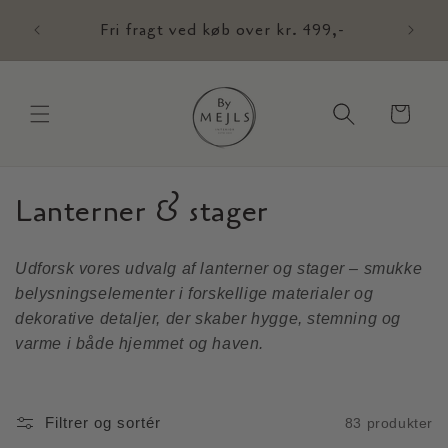
Gå til
Fri fragt ved køb over kr. 499,-
indhold
Indkøbskurv
Lanterner & stager
K
o
Udforsk vores udvalg af lanterner og stager – smukke
l
belysningselementer i forskellige materialer og
dekorative detaljer, der skaber hygge, stemning og
l
varme i både hjemmet og haven.
e
k
Filtrer og sortér
83 produkter
t