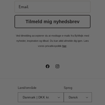
Email
Tilmeld mig nyhedsbrev
Ved tilmelding accepterer du at modtage e-mails fra ByMejls med
nyheder, inspiration og tilbud. Du kan altid afmelde dig igen. Læs
vores privatlivspolitik
her
.
Facebook
Instagram
Land/område
Sprog
Danmark | DKK kr.
Dansk