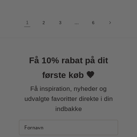
1
…
2
3
6
Få 10% rabat på dit
første køb 🤎
Få inspiration, nyheder og
udvalgte favoritter direkte i din
indbakke
First Name