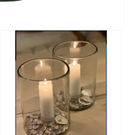
Få 1
På dit første køb
ByMejls 
Få inspiration, nyh
Fornavn
Email