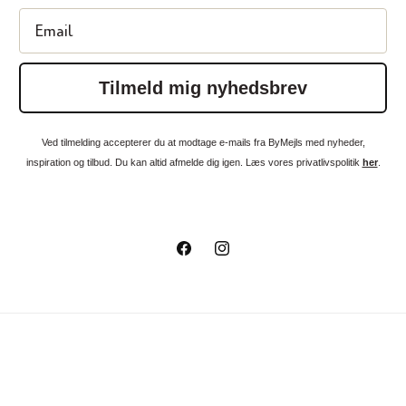
Email
Tilmeld mig nyhedsbrev
Ved tilmelding accepterer du at modtage e-mails fra ByMejls med nyheder,
inspiration og tilbud. Du kan altid afmelde dig igen. Læs vores privatlivspolitik
her
.
Facebook
Instagram