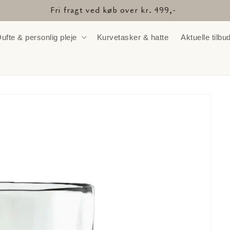
Fri fragt ved køb over kr. 499,-
ufte & personlig pleje
Kurvetasker & hatte
Aktuelle tilbu