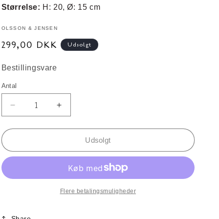
Størrelse:
H: 20, Ø: 15 cm
OLSSON & JENSEN
Normalpris
299,00 DKK
Udsolgt
Bestillingsvare
Antal
Antal
Reducer
Øg
antallet
antallet
for
for
Glas
Glas
Udsolgt
Lysestage
Lysestage
-
-
Lille
Lille
Flere betalingsmuligheder
Share