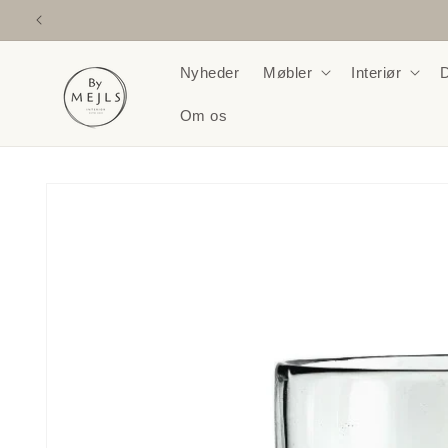
Gå til
indhold
Nyheder
Møbler
Interiør
D
Om os
Gå til
produktoplysninger