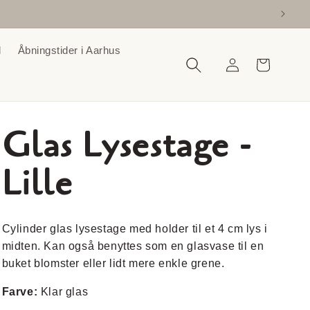
d
Åbningstider i Aarhus
Log
Indkøbskurv
ind
Glas Lysestage -
Lille
Cylinder glas lysestage med holder til et 4 cm lys i
midten. Kan også benyttes som en glasvase til en
buket blomster eller lidt mere enkle grene.
Farve:
Klar glas