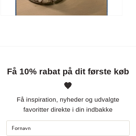
Til
Åbn
mediet
Ved tilmelding accepterer du at modtag
3
i
tilbud. Du kan altid afmelde d
modus
Få 10% rabat på dit første køb
🤎
Få inspiration, nyheder og udvalgte
favoritter direkte i din indbakke
First Name