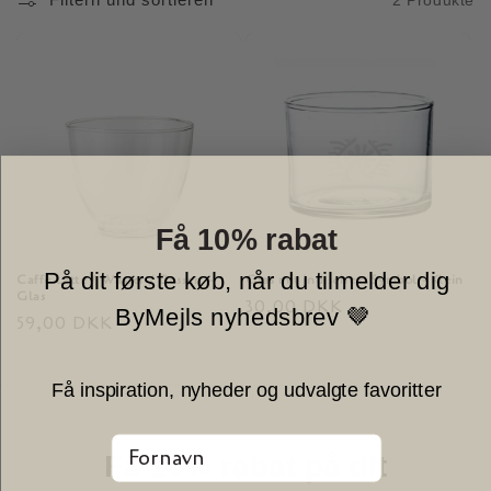
i
e
:
Få 10% rabat
På dit første køb, når du tilmelder dig
Caffè Latte / Wasser / Dessert -
Glas mit indischem Symbol - Klein
Glas
Normaler
30,00 DKK
ByMejls nyhedsbrev 🤎
Normaler
59,00 DKK
Preis
Preis
Få inspiration, nyheder og udvalgte favoritter
Fornavn
Få 10% rabat på dit