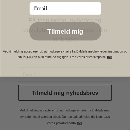
Email
første køb 🤎
Få inspiration, nyheder og
udvalgte favoritter direkte i din
Tilmeld mig
indbakke
Ved tilmelding accepterer du at modtage e-mails fra ByMejls med nyheder, inspiration og
First Name
tilbud. Du kan altid afmelde dig igen. Læs vores privatlivspolitik
her
.
Email
Tilmeld mig nyhedsbrev
Ved tilmelding accepterer du at modtage e-mails fra ByMejls med
nyheder, inspiration og tilbud. Du kan altid afmelde dig igen. Læs
vores privatlivspolitik
her
.