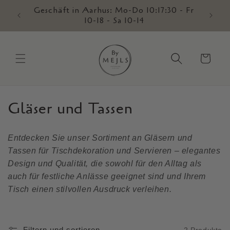
Direkt
Geschäft in Aarhus: Mo-Do 10:17:30 - Fr
zum
Tage
10-18 - Sa 10-14
Inhalt
Warenkorb
Gläser und Tassen
K
a
Entdecken Sie unser Sortiment an Gläsern und
t
Tassen für Tischdekoration und Servieren – elegantes
Design und Qualität, die sowohl für den Alltag als
e
auch für festliche Anlässe geeignet sind und Ihrem
g
Tisch einen stilvollen Ausdruck verleihen.
o
r
Filtern und sortieren
2 Produkte