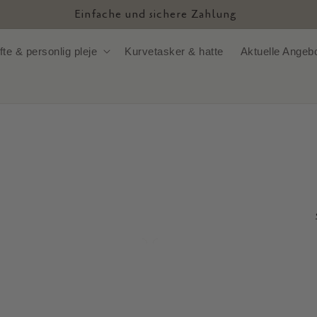
Einfache und sichere Zahlung
fte & personlig pleje
Kurvetasker & hatte
Aktuelle Angeb