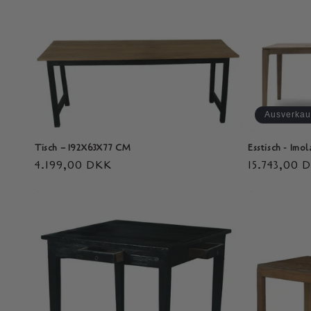
o
r
i
e
Ausverkau
:
Tisch – 192X63X77 CM
Esstisch - Imo
Normaler
4.199,00 DKK
Normaler
15.743,00 
Preis
Preis