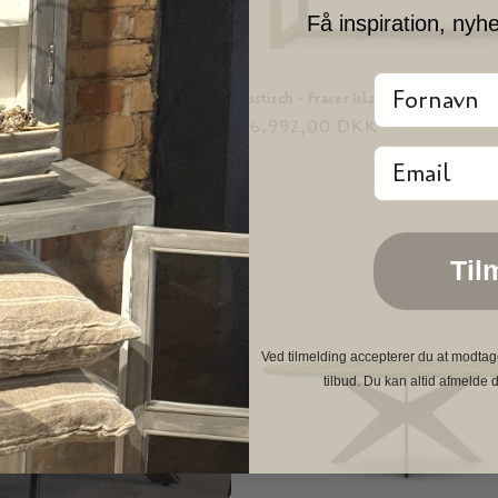
Få inspiration, nyh
Fornavn
er Island - 220 x 90 cm
Esstisch - Fraser Island - 220/280/3
DKK
Normaler
26.992,00 DKK
Preis
Email
Til
Ved tilmelding accepterer du at modtag
tilbud. Du kan altid afmelde d