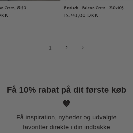
con Crest, Ø150
Esstisch - Falcon Crest - 230x105
 DKK
Normaler
15.743,00 DKK
Preis
1
2
Få 10% rabat på dit første køb
🤎
Få inspiration, nyheder og udvalgte
favoritter direkte i din indbakke