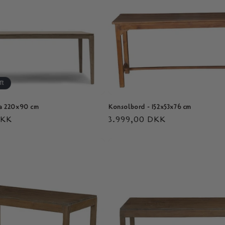
ft
la 220x90 cm
Konsolbord - 152x53x76 cm
DKK
Normaler
3.999,00 DKK
Preis