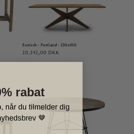
Esstisch - Portland - 230x100
Normaler
20.242,00 DKK
Preis
0% rabat
, når du tilmelder dig
nyhedsbrev 🤎