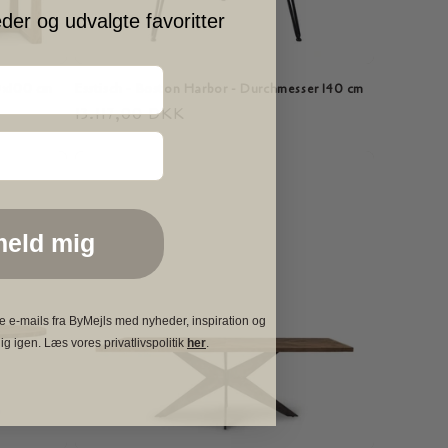
eder og udvalgte favoritter
40x100 cm
Esstisch - Boston Harbor - Durchmesser 140 cm
Normaler
13.117,00 DKK
Preis
meld mig
e e-mails fra ByMejls med nyheder, inspiration og
ig igen. Læs vores privatlivspolitik
her
.