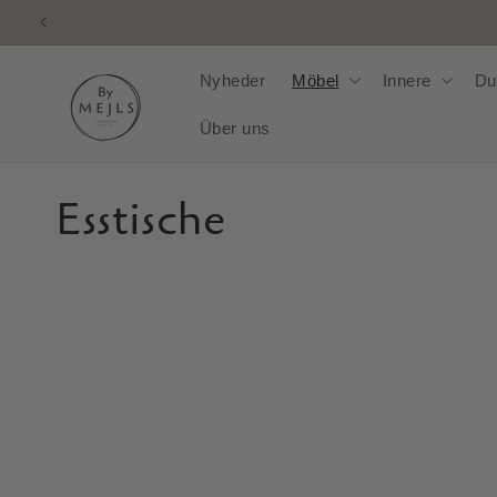
Direkt
zum
Inhalt
Nyheder
Möbel
Innere
Du
Über uns
Esstische
K
a
t
e
g