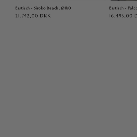
Esstisch - Siroko Beach, Ø160
Esstisch - Fal
Normaler
21.742,00 DKK
Normaler
16.493,00
Preis
Preis