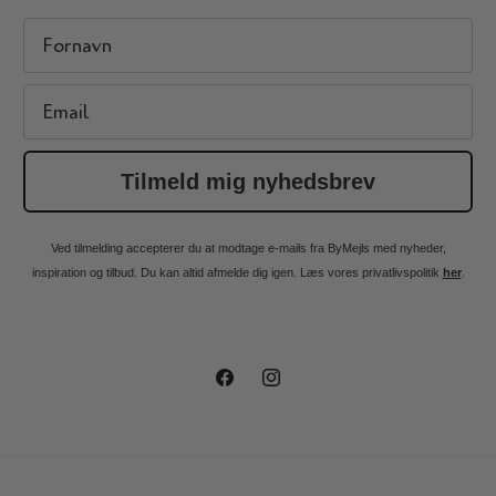
First Name
Email
Tilmeld mig nyhedsbrev
Ved tilmelding accepterer du at modtage e-mails fra ByMejls med nyheder,
inspiration og tilbud. Du kan altid afmelde dig igen. Læs vores privatlivspolitik
her
.
Facebook
Instagram