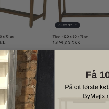
Ausverkauft
60 x 73 cm
Tisch – 120 x 60 x 73 cm
DKK
Normaler
2.699,00 DKK
Preis
Få 1
På dit første køb
ByMejls 