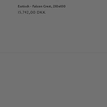
Esstisch - Falcon Crest, 230x100
Normaler
15.742,00 DKK
Preis