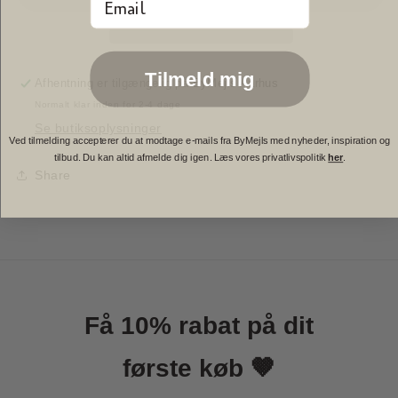
Email
-
-
183x30x45
183x30x45
cm
cm
Tilmeld mig
Afhentning er tilgængelig på
ByMejls Aarhus
Normalt klar inden for 2-4 dage
Se butiksoplysninger
Ved tilmelding accepterer du at modtage e-mails fra ByMejls med nyheder, inspiration og
tilbud. Du kan altid afmelde dig igen. Læs vores privatlivspolitik
her
.
Share
Få 10% rabat på dit
første køb 🤎