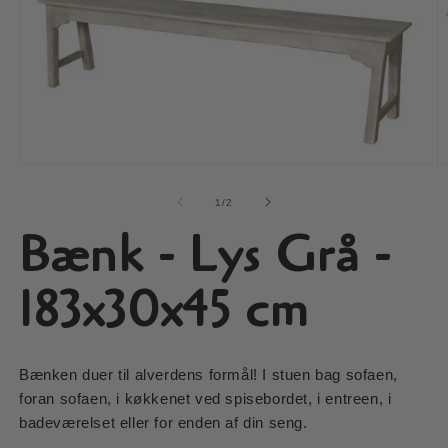
Åbn
Å
mediet
m
1
2
af
1
/
2
i
i
Bænk - Lys Grå -
modus
m
183x30x45 cm
Bænken duer til alverdens formål! I stuen bag sofaen,
foran sofaen, i køkkenet ved spisebordet, i entreen, i
badeværelset eller for enden af din seng.