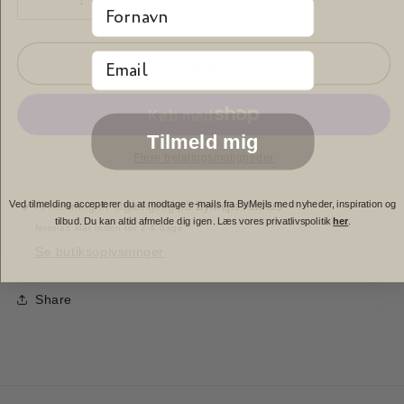
Fornavn
Reducer
Øg
antallet
antallet
for
for
Email
Bord
Bord
Bestil
-
-
70X51X76
70X51X76
cm
cm
Tilmeld mig
Flere betalingsmuligheder
Ved tilmelding accepterer du at modtage e-mails fra ByMejls med nyheder, inspiration og
Afhentning er tilgængelig på
ByMejls Aarhus
tilbud. Du kan altid afmelde dig igen. Læs vores privatlivspolitik
her
.
Normalt klar inden for 2-4 dage
Se butiksoplysninger
Share