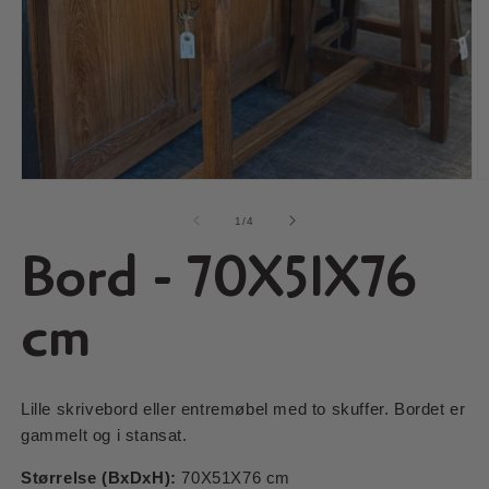
Åbn
Å
mediet
m
1
2
af
1
/
4
i
i
Bord - 70X51X76
modus
m
cm
Lille skrivebord eller entremøbel med to skuffer. Bordet er
gammelt og i stansat.
Størrelse (BxDxH):
70X51X76 cm