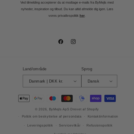
Ved tilmelding accepterer du at modtage e-mails fra ByMejls med
nyheder, inspiration og tilbud. Du kan altid afmelde dig igen. Læs
vores privatlivspolitik
her
.
Facebook
Instagram
Land/område
Sprog
Danmark | DKK kr.
Dansk
Betalingsmetoder
© 2026,
ByMejls ApS
Drevet af Shopify
Politik om beskyttelse af persondata
Kontaktinformation
Leveringspolitik
Servicevilkår
Refusionspolitik