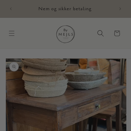
Gå til
,-
Nem og sikker betaling
E
indhold
Indkøbskurv
Gå til
produktoplysninger