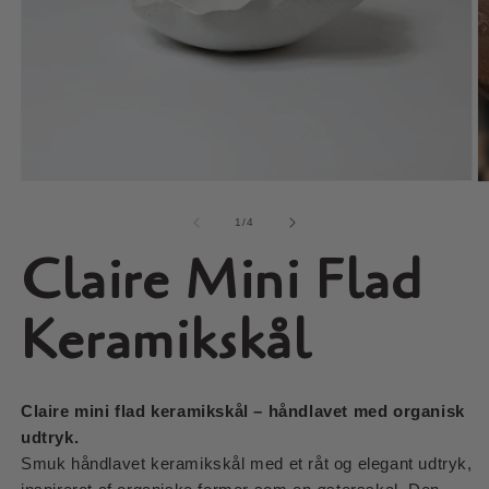
Åbn
Å
mediet
m
1
2
af
1
/
4
i
i
Claire Mini Flad
modus
m
Keramikskål
Claire mini flad keramikskål – håndlavet med organisk
udtryk.
Smuk håndlavet keramikskål med et råt og elegant udtryk,