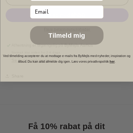
Mini
Mini
Email
Flad
Flad
Keramikskål
Keramikskål
Flere betalingsmuligheder
Tilmeld mig
Afhentning er tilgængelig på
ByMejls Aarhus
Normalt klar inden for 2-4 dage
Ved tilmelding accepterer du at modtage e-mails fra ByMejls med nyheder, inspiration og
Se butiksoplysninger
tilbud. Du kan altid afmelde dig igen. Læs vores privatlivspolitik
her
.
Share
Få 10% rabat på dit