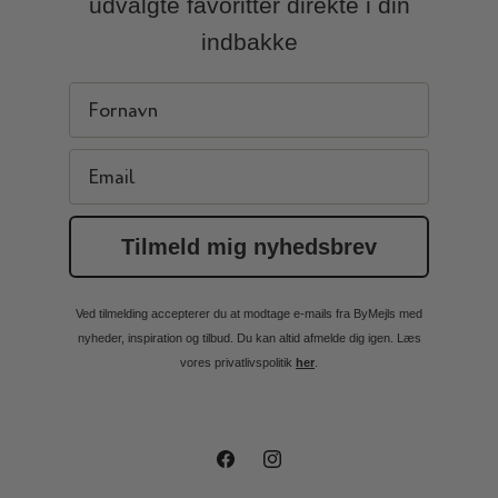
udvalgte favoritter direkte i din
indbakke
First Name
Email
Tilmeld mig nyhedsbrev
Ved tilmelding accepterer du at modtage e-mails fra ByMejls med
nyheder, inspiration og tilbud. Du kan altid afmelde dig igen. Læs
vores privatlivspolitik
her
.
Facebook
Instagram