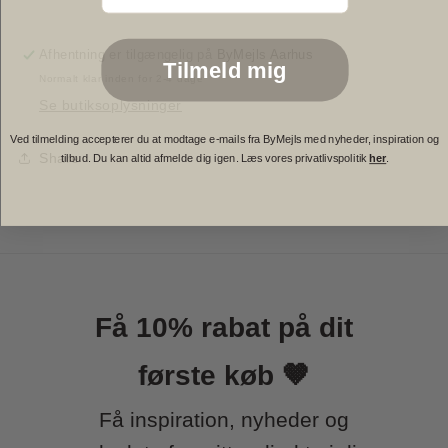
Small
Small
Afhentning er tilgængelig på
ByMejls Aarhus
Tilmeld mig
Normalt klar inden for 2-4 dage
Se butiksoplysninger
Ved tilmelding accepterer du at modtage e-mails fra ByMejls med nyheder, inspiration og
Share
tilbud. Du kan altid afmelde dig igen. Læs vores privatlivspolitik
her
.
Få 10% rabat på dit
første køb 🤎
Få inspiration, nyheder og