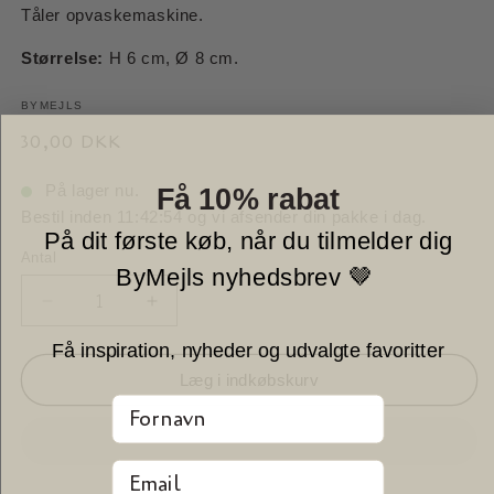
Tåler opvaskemaskine.
Størrelse:
H 6 cm, Ø 8 cm.
BYMEJLS
Normalpris
30,00 DKK
På lager nu.
Få 10% rabat
Bestil inden
11:42:54
og vi afsender din pakke i dag.
På dit første køb, når du tilmelder dig
Antal
Antal
ByMejls nyhedsbrev 🤎
Reducer
Øg
antallet
antallet
Få inspiration, nyheder og udvalgte favoritter
for
for
Glas
Glas
Læg i indkøbskurv
Med
Med
Fornavn
Indisk
Indisk
Tegn
Tegn
Email
-
-