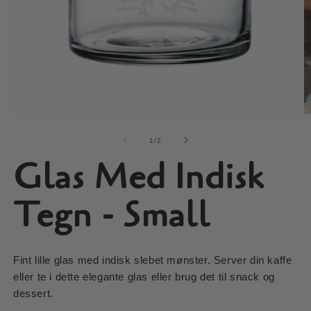
Åbn
Å
mediet
m
1
2
af
1
/
2
i
i
Glas Med Indisk
modus
m
Tegn - Small
Fint lille glas med indisk slebet mønster. Server din kaffe
eller te i dette elegante glas eller brug det til snack og
dessert.