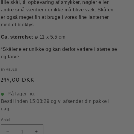
lille skål, til opbevaring af smykker, nøgler eller
andre små værdier der ikke må blive væk. Skålen
er også meget fin at bruge i vores fine lanterner
med et bloklys.
Ca. størrelse:
ø 11 x 5,5 cm
*Skålene er unikke og kan derfor variere i størrelse
og farve.
BYMEJLS
Normalpris
249,00 DKK
På lager nu.
Bestil inden
15:03:28
og vi afsender din pakke i
dag.
Antal
Antal