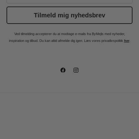
Tilmeld mig nyhedsbrev
Ved tilmelding accepterer du at modtage e-mails fra ByMejls med nyheder,
inspiration og tilbud. Du kan altid afmelde dig igen. Læs vores privatlivspolitik
her
.
Facebook
Instagram