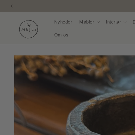
Gå til
indhold
Nyheder
Møbler
Interiør
D
Om os
Gå til
produktoplysninger