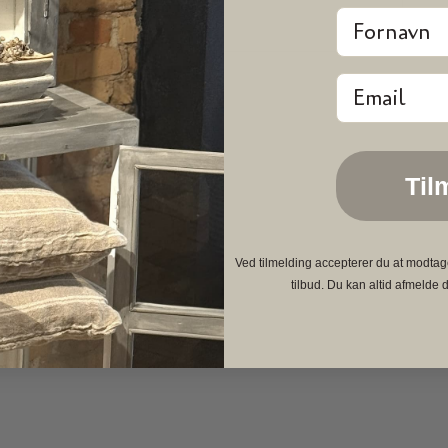
Fornavn
Åbn
mediet
Email
3
i
modus
Til
Ved tilmelding accepterer du at modtag
tilbud. Du kan altid afmelde d