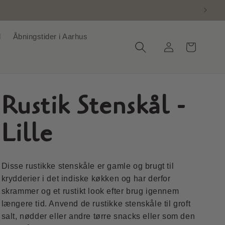
d
Åbningstider i Aarhus
Log
Indkøbskurv
ind
Rustik Stenskål -
Lille
Disse rustikke stenskåle er gamle og brugt til
krydderier i det indiske køkken og har derfor
skrammer og et rustikt look efter brug igennem
længere tid. Anvend de rustikke stenskåle til groft
salt, nødder eller andre tørre snacks eller som den