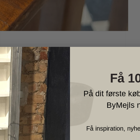
Få 1
På dit første køb
ByMejls 
Få inspiration, nyh