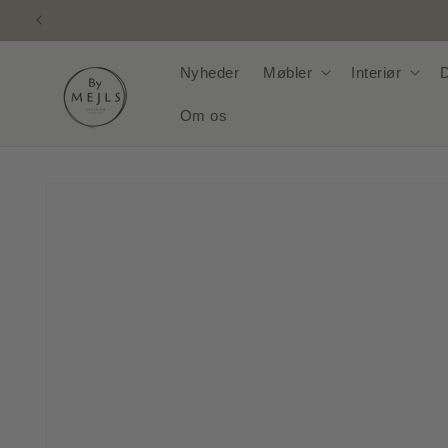
Gå til
indhold
Nyheder
Møbler
Interiør
D
Om os
Gå til
produktoplysninger