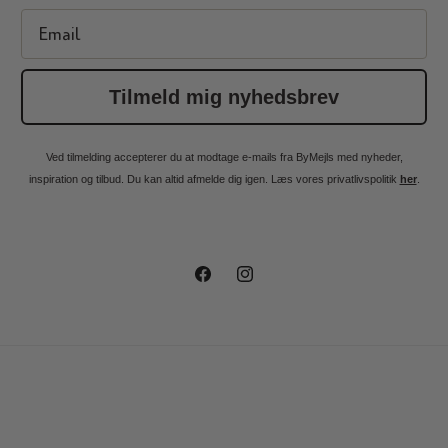
Email
Tilmeld mig nyhedsbrev
Ved tilmelding accepterer du at modtage e-mails fra ByMejls med nyheder,
inspiration og tilbud. Du kan altid afmelde dig igen. Læs vores privatlivspolitik
her
.
Facebook
Instagram