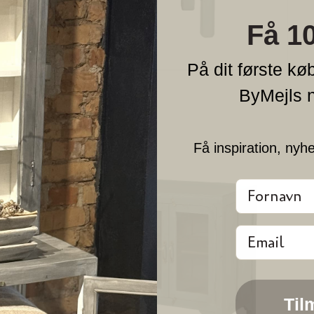
Få 1
På dit første køb
ByMejls 
Få inspiration, nyh
Fornavn
Email
Til