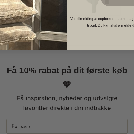
Åbn
Ved tilmelding accepterer du at modtag
mediet
tilbud. Du kan altid afmelde d
3
i
modus
Få 10% rabat på dit første køb
🤎
Få inspiration, nyheder og udvalgte
favoritter direkte i din indbakke
First Name