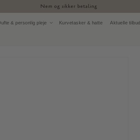
Nem og sikker betaling
ufte & personlig pleje
Kurvetasker & hatte
Aktuelle tilbu