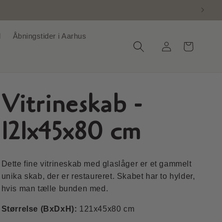
d
Åbningstider i Aarhus
Log
Indkøbskurv
ind
Vitrineskab -
121x45x80 cm
Dette fine vitrineskab med glaslåger er et gammelt
unika skab, der er restaureret. Skabet har to hylder,
hvis man tælle bunden med.
Størrelse (BxDxH):
121x45x80 cm