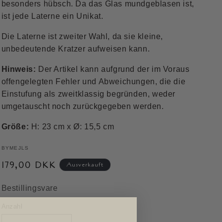
besonders hübsch.
Da das Glas mundgeblasen ist,
ist jede Laterne ein Unikat.
Die Laterne ist zweiter Wahl, da sie kleine,
unbedeutende Kratzer aufweisen kann.
Hinweis:
Der Artikel kann aufgrund der im Voraus
offengelegten Fehler und Abweichungen, die die
Einstufung als zweitklassig begründen, weder
umgetauscht noch zurückgegeben werden.
Größe:
H: 23 cm x Ø: 15,5 cm
BYMEJLS
Normaler
179,00 DKK
Ausverkauft
Preis
Bestillingsvare
Anzahl
Anzahl