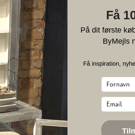
Få 1
På dit første køb
ByMejls 
Få inspiration, nyh
Fornavn
Email
Til