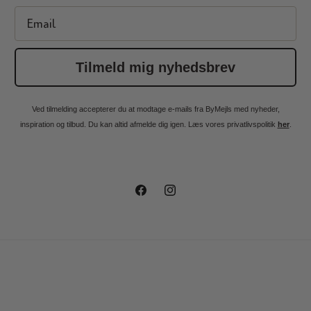
Email
Tilmeld mig nyhedsbrev
Ved tilmelding accepterer du at modtage e-mails fra ByMejls med nyheder,
inspiration og tilbud. Du kan altid afmelde dig igen. Læs vores privatlivspolitik
her
.
Facebook
Instagram