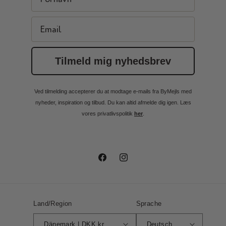
Email
Tilmeld mig nyhedsbrev
Ved tilmelding accepterer du at modtage e-mails fra ByMejls med
nyheder, inspiration og tilbud. Du kan altid afmelde dig igen. Læs
vores privatlivspolitik
her
.
Facebook
Instagram
Land/Region
Sprache
Dänemark | DKK kr.
Deutsch