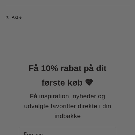
Aktie
Få 10% rabat på dit
første køb 🤎
Få inspiration, nyheder og
udvalgte favoritter direkte i din
indbakke
First Name