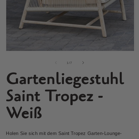
Medien
M
1
2
in
in
von
1
/
7
Modal
M
Gartenliegestuhl
öffnen
ö
Saint Tropez -
Weiß
Holen Sie sich mit dem Saint Tropez Garten-Lounge-