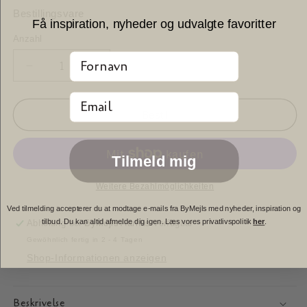
Preis
Bestillingsvare
Få inspiration, nyheder og udvalgte favoritter
Anzahl
Anzahl
Fornavn
Verringere
Erhöhe
die
die
Email
Menge
Menge
für
für
Bestil
Gartenliegestuhl
Gartenliegestuhl
Saint
Saint
Tropez
Tropez
Tilmeld mig
-
-
Weiß
Weiß
Weitere Bezahlmöglichkeiten
Ved tilmelding accepterer du at modtage e-mails fra ByMejls med nyheder, inspiration og
tilbud. Du kan altid afmelde dig igen. Læs vores privatlivspolitik
her
.
Abholung bei
ByMejls Aarhus
verfügbar
Gewöhnlich fertig in 2 - 4 Tagen
Shop-Informationen anzeigen
Beskrivelse